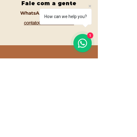
Fale com a gente
WhatsApp
11 92100-8108
How can we help you?
contato@amoane.com.br
1
Horário de
funcionamento
Segunda a sexta - 9 às 18h
Sábados - 9 às 13 horas
Domingos | Fechado