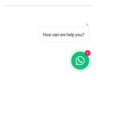
How can we help you?
1
Fale com a gente
WhatsApp
11 92100-8108