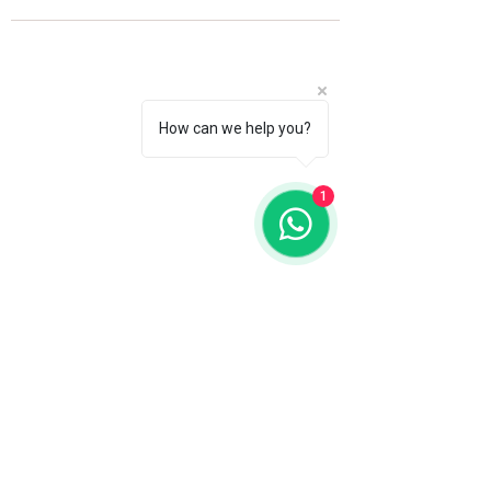
How can we help you?
1
Fale com a gente
WhatsApp
11 92100-8108