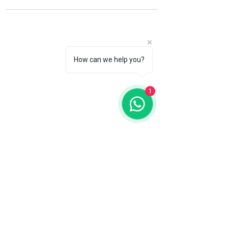
How can we help you?
1
Fale com a gente
WhatsApp
11 92100-8108