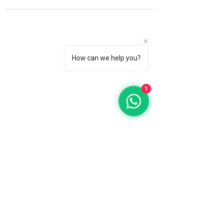
How can we help you?
1
Fale com a gente
WhatsApp
11 92100-8108