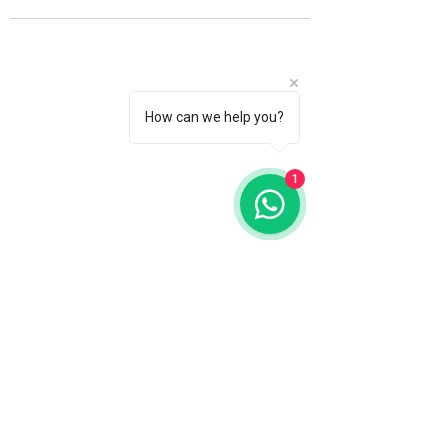
How can we help you?
1
Fale com a gente
WhatsApp
11 92100-8108