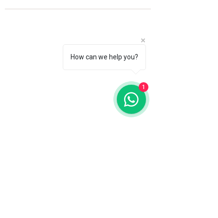
How can we help you?
1
Fale com a gente
WhatsApp
11 92100-8108