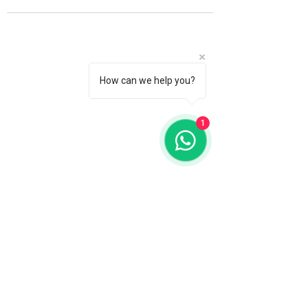
How can we help you?
1
Fale com a gente
WhatsApp
11 92100-8108