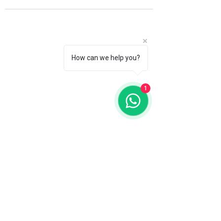
How can we help you?
1
Fale com a gente
WhatsApp
11 92100-8108