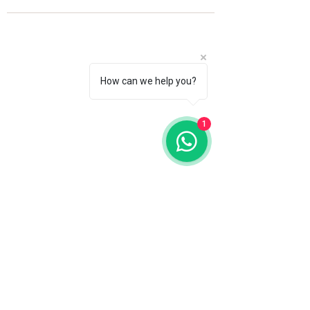
How can we help you?
1
Fale com a gente
WhatsApp
11 92100-8108