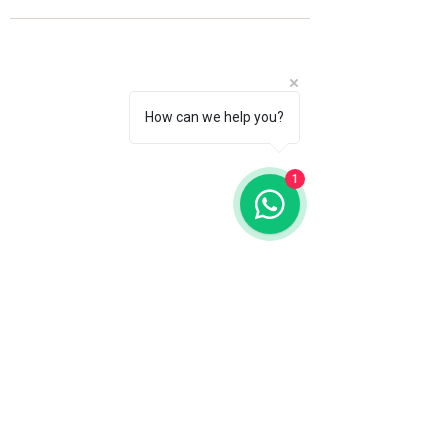
How can we help you?
1
Fale com a gente
WhatsApp
11 92100-8108