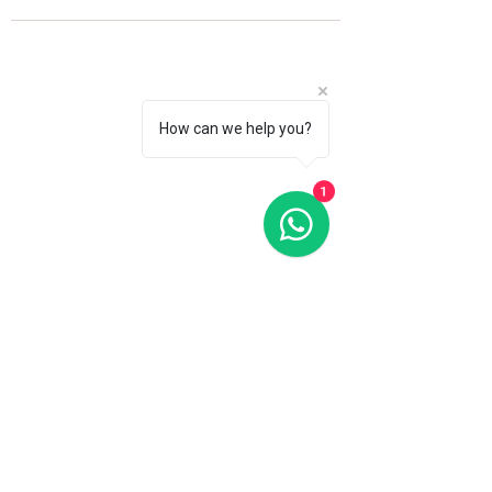
How can we help you?
1
Fale com a gente
WhatsApp
11 92100-8108