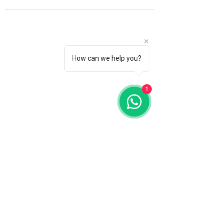
How can we help you?
1
Fale com a gente
WhatsApp
11 92100-8108