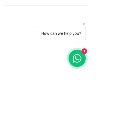
How can we help you?
1
Fale com a gente
WhatsApp
11 92100-8108