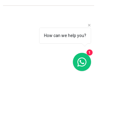
How can we help you?
1
Fale com a gente
WhatsApp
11 92100-8108