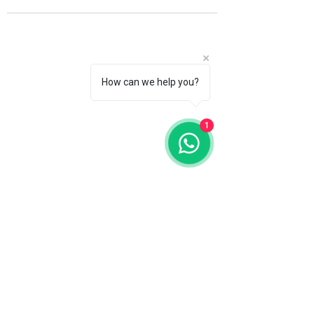
How can we help you?
1
Fale com a gente
WhatsApp
11 92100-8108