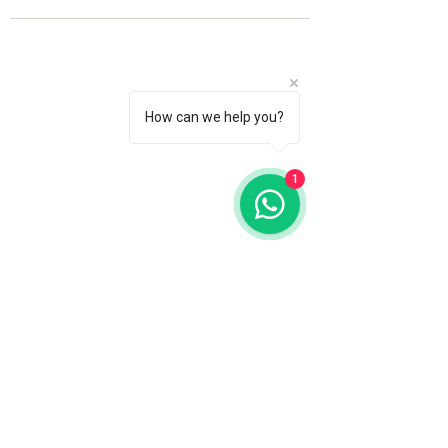
How can we help you?
1
Fale com a gente
WhatsApp
11 92100-8108