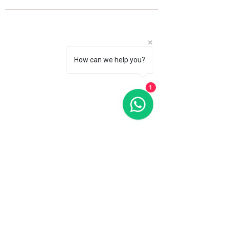
How can we help you?
1
Fale com a gente
WhatsApp
11 92100-8108