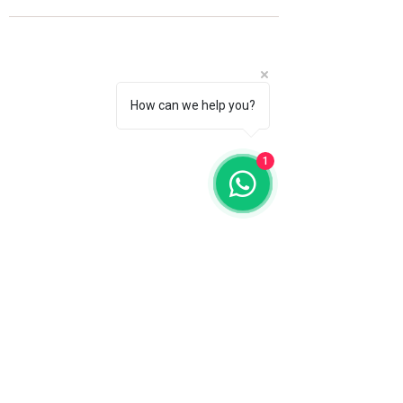
How can we help you?
1
Fale com a gente
WhatsApp
11 92100-8108