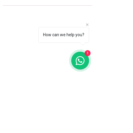
How can we help you?
1
Fale com a gente
WhatsApp
11 92100-8108