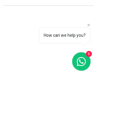
How can we help you?
1
Fale com a gente
WhatsApp
11 92100-8108