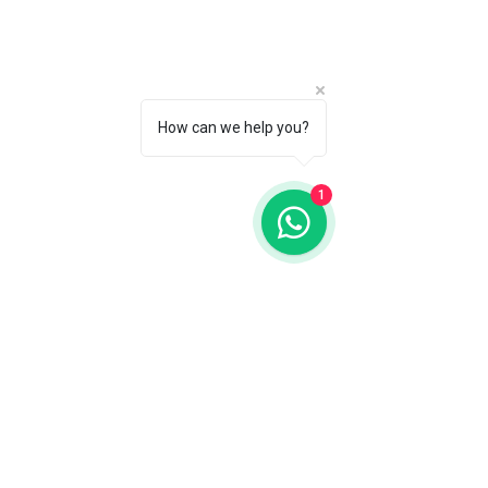
How can we help you?
1
Fale com a gente
WhatsApp
11 92100-8108