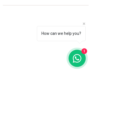
How can we help you?
1
Fale com a gente
WhatsApp
11 92100-8108