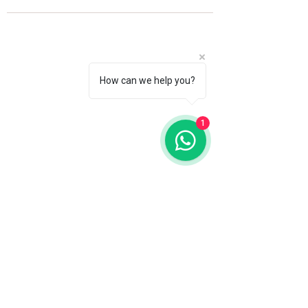
How can we help you?
1
Fale com a gente
WhatsApp
11 92100-8108