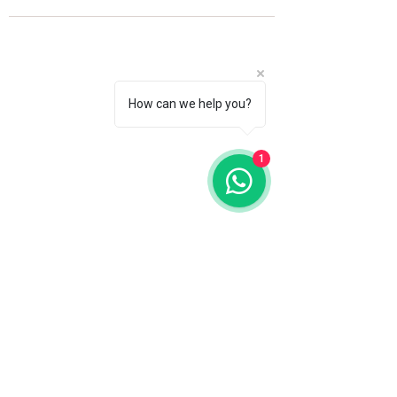
How can we help you?
1
Fale com a gente
WhatsApp
11 92100-8108