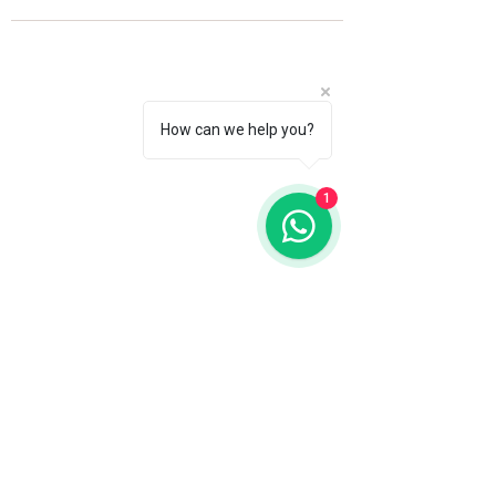
How can we help you?
1
Fale com a gente
WhatsApp
11 92100-8108