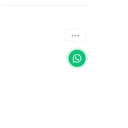
How can we help you?
1
Fale com a gente
WhatsApp
11 92100-8108