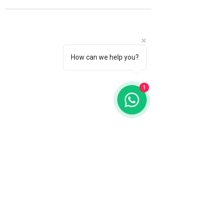
How can we help you?
1
Fale com a gente
WhatsApp
11 92100-8108