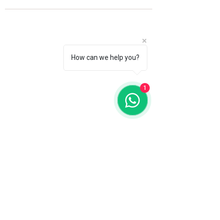
How can we help you?
1
Fale com a gente
WhatsApp
11 92100-8108