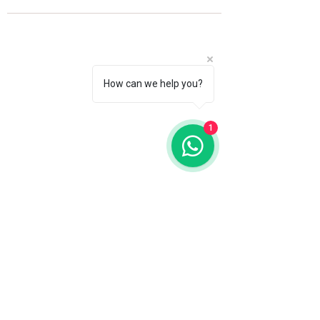
How can we help you?
1
Fale com a gente
WhatsApp
11 92100-8108