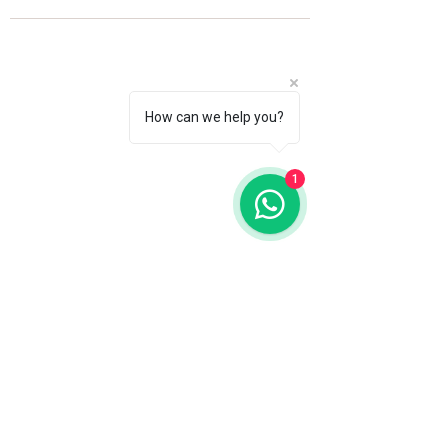
How can we help you?
1
Fale com a gente
WhatsApp
11 92100-8108