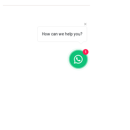
How can we help you?
1
Fale com a gente
WhatsApp
11 92100-8108