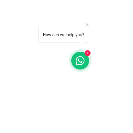
How can we help you?
1
Fale com a gente
WhatsApp
11 92100-8108