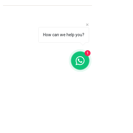
How can we help you?
1
Fale com a gente
WhatsApp
11 92100-8108